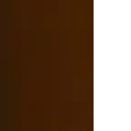
4月に入所申込みにおける育成支援制度適用児童数
は121名のうち不承諾者数は44名。 ●質問（佐