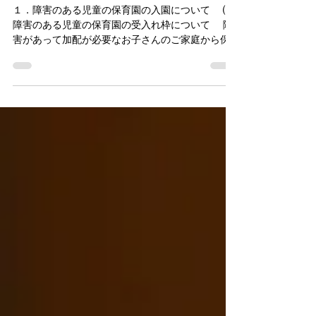
いじめを行った児童生徒への支
援と指導について～
１．障害のある児童の保育園の入園について ⑴
障害のある児童の保育園の受入れ枠について 障
害があって加配が必要なお子さんのご家庭から保
育園探しに非常に苦労されていてなかなか入園ま
でたどり着けない、という相談をいただいて質
問。 ①公立保育園の育成支援枠の拡大 を ●質問
（佐々木郷美） さいたま市の 育成支援制度 で
は、障害あるお子さんを保育士と 2対1もしくは1対1
で加配 を行って受け入れる仕組みがあり、公立保
育園・保育所では、2対1加配の場合は4名、1対1加
配の場合は1名を2名分とカウントして 最大4名分の
受入れ枠を設定 。 現在の 公立保育園での育成支
援児童の受入れ状況 、および令和7年度入園時の育
成支援枠への 応募者数と不承諾数 は。 ●答弁（子
育て未来部長） 現在 公立保育園では、全園で育
成支援児を受け入れて おり、本年4月1日現在の受
入れ人数は、2対1の加配では135名、1対1加配では
70名、計205名を受け入れている。 また、本年