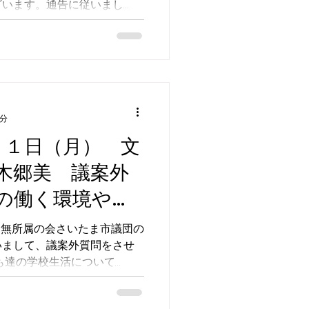
ざいます。通告に従いまし
ただきます。どうぞよろしく
7分
１１日（月） 文
木郷美 議案外
の働く環境や学
て～
・無所属の会さいたま市議団の
いまして、議案外質問をさせ
も達の学校生活について
外就学許可の基準について ○