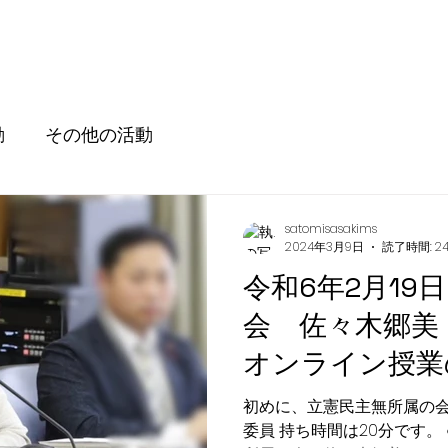
動
その他の活動
satomisasakims
2024年3月9日
読了時間: 2
令和6年2月19
会 佐々木郷美
オンライン授業
様々な病気への
初めに、立憲民主無所属の会
委員 持ち時間は20分です。
とについて～