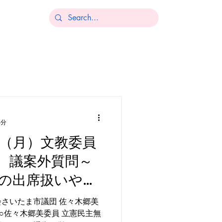
4分
日（月）文教委員
 議案外質問～
の出席扱いや
理解を広げるこ
さいたま市議団 佐々木郷美
 ○佐々木郷美委員 立憲民主無