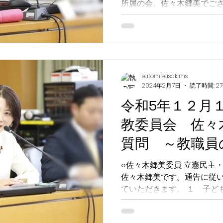
所属の会、佐々木郷美でご
て、議案外質問をさせてい
お願いいたします。...
satomisasakims
2024年2月7日
読了時間: 2
令和5年１２月
教委員会 佐々
質問 ～教職員
校のDXについ
○佐々木郷美委員 立憲民主
佐々木郷美です。通告に従
ていただきます。 １ 子ど
（１）就学指定校変更、区域
佐々木郷美委員...