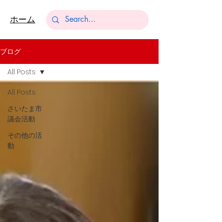
​ホーム
ブログ
All Posts
All Posts
さいたま市
議会活動
その他の活
動