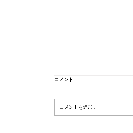
コメント
コメントを追加…
【7/29（水）目白大学にて学
校リハビリテーションについ