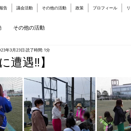
報告
議会活動
その他の活動
政策
プロフィール
リ
動
その他の活動
023年3月23日
読了時間: 1分
に遭遇‼】