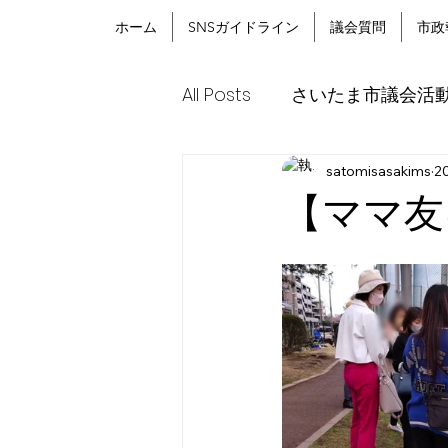
ホーム
SNSガイドライン
議会質問
市政
All Posts
さいたま市議会活
satomisasakims
2
【ママ友