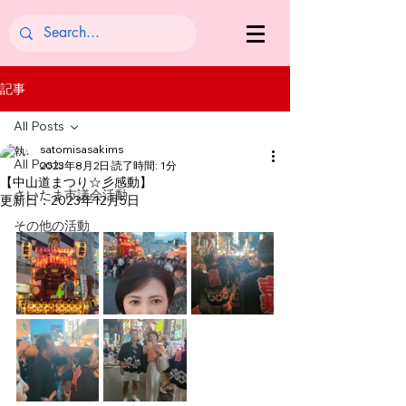
記事
All Posts
satomisasakims
All Posts
2023年8月2日
読了時間: 1分
【中山道まつり☆彡感動】
さいたま市議会活動
更新日：
2023年12月5日
その他の活動