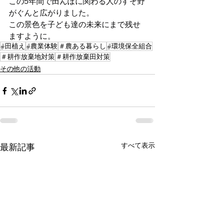
この5年間で田んぼに関わる人のすそ野
がぐんと広がりました。
この景色を子ども達の未来にまで残せ
ますように。
#田植え
#農業体験
＃農ある暮らし
#環境保全組合
＃耕作放棄地対策
＃耕作放棄田対策
その他の活動
すべて表示
最新記事