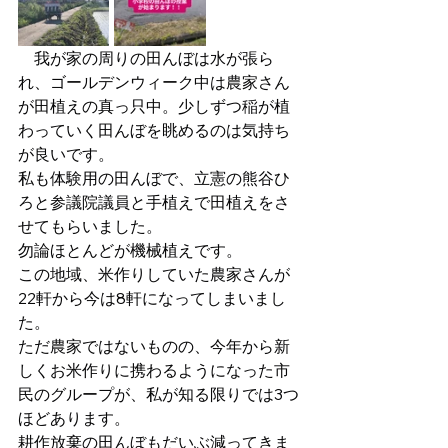
　我が家の周りの田んぼは水が張ら
れ、ゴールデンウィーク中は農家さん
が田植えの真っ只中。少しずつ稲が植
わっていく田んぼを眺めるのは気持ち
が良いです。
私も体験用の田んぼで、立憲の熊谷ひ
ろと参議院議員と手植えで田植えをさ
せてもらいました。
勿論ほとんどが機械植えです。
この地域、米作りしていた農家さんが
22軒から今は8軒になってしまいまし
た。
ただ農家ではないものの、今年から新
しくお米作りに携わるようになった市
民のグループが、私が知る限りでは3つ
ほどあります。
耕作放棄の田んぼもだいぶ減ってきま