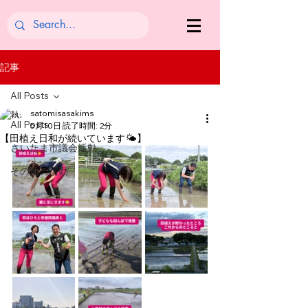
記事
All Posts
satomisasakims
All Posts
5月10日
読了時間: 2分
【田植え日和が続いています🌤】
さいたま市議会活動
その他の活動