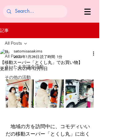
記事
All Posts
satomisasakims
All Posts
2023年1月28日
読了時間: 1分
【移動スーパー「とくし丸」でお買い物】
さいたま市議会活動
更新日：
2023年12月5日
その他の活動
　地域の方を訪問中に、コモディいい
だの移動スーパー「とくし丸」に出く