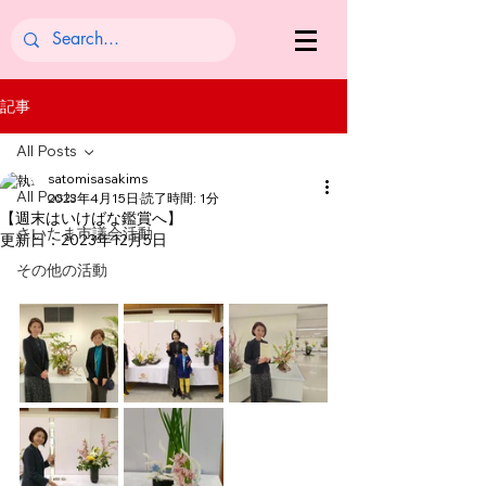
記事
All Posts
satomisasakims
All Posts
2023年4月15日
読了時間: 1分
【週末はいけばな鑑賞へ】
さいたま市議会活動
更新日：
2023年12月5日
その他の活動