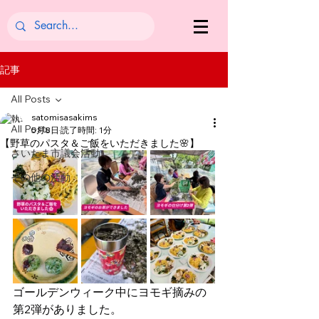
記事
All Posts
satomisasakims
All Posts
5月8日
読了時間: 1分
【野草のパスタ＆ご飯をいただきました🌸】
さいたま市議会活動
その他の活動
ゴールデンウィーク中にヨモギ摘みの
第2弾がありました。