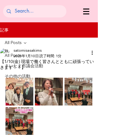
記事
All Posts
satomisasakims
All Posts
2025年1月10日
読了時間: 1分
【1/10(金) 現場で働く皆さんとともに頑張ってい
さいたま市議会活動
きます！！】
その他の活動