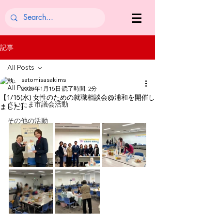
記事
All Posts
satomisasakims
All Posts
2025年1月15日
読了時間: 2分
【1/15(水) 女性のための就職相談会@浦和を開催し
さいたま市議会活動
ました】
その他の活動