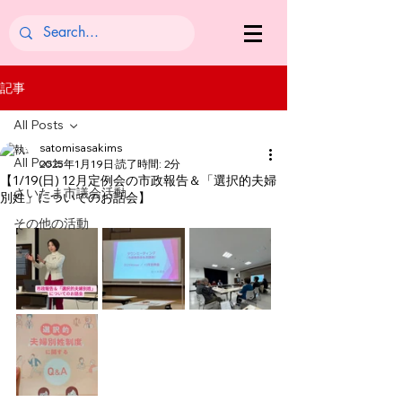
記事
All Posts
satomisasakims
All Posts
2025年1月19日
読了時間: 2分
【1/19(日) 12月定例会の市政報告＆「選択的夫婦
さいたま市議会活動
別姓」についてのお話会】
その他の活動