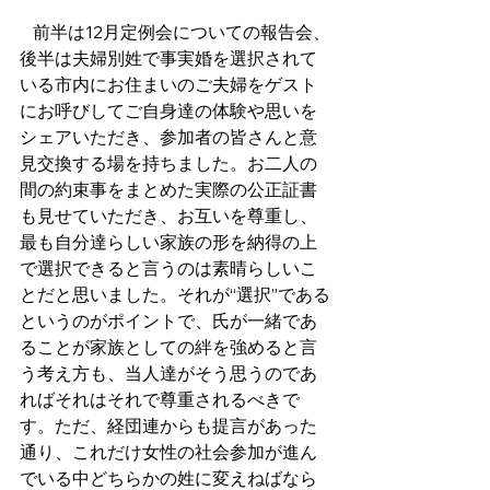
前半は12月定例会についての報告会、
後半は夫婦別姓で事実婚を選択されて
いる市内にお住まいのご夫婦をゲスト
にお呼びしてご自身達の体験や思いを
シェアいただき、参加者の皆さんと意
見交換する場を持ちました。お二人の
間の約束事をまとめた実際の公正証書
も見せていただき、お互いを尊重し、
最も自分達らしい家族の形を納得の上
で選択できると言うのは素晴らしいこ
とだと思いました。それが“選択”である
というのがポイントで、氏が一緒であ
ることが家族としての絆を強めると言
う考え方も、当人達がそう思うのであ
ればそれはそれで尊重されるべきで
す。ただ、経団連からも提言があった
通り、これだけ女性の社会参加が進ん
でいる中どちらかの姓に変えねばなら