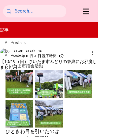
記事
All Posts
satomisasakims
All Posts
2025年10月20日
読了時間: 1分
【10/19（日）さいたま市みどりの祭典にお邪魔し
さいたま市議会活動
ました♪】
その他の活動
ひときわ目を引いたのは