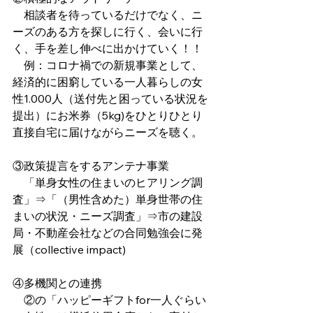
　相談者を待っているだけでなく、ニ
ーズのある方を探しに行く、会いに行
く、手を差し伸べに出かけていく！！
　例：コロナ禍での新規事業として、
経済的に困窮している一人暮らしの女
性1.000人（送付先と困っている状況を
提出）にお米券（5kg)をひとりひとり
直接自宅に届けながらニーズを聴く。
③政策提言をするアンテナ事業
　「単身女性の住まいのヒアリング調
査」⇒「（男性含めた）単身世帯の住
まいの状況・ニーズ調査」⇒市の建設
局・不動産会社などの合同勉強会に発
展（collective impact)
④多機関との連携
    ②の「ハッピーギフトfor一人ぐらい