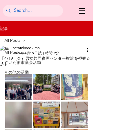
記事
All Posts
satomisasakims
All Posts
2024年4月19日
読了時間: 2分
【4/19（金）男女共同参画センター横浜を視察☆
さいたま市議会活動
彡】
その他の活動