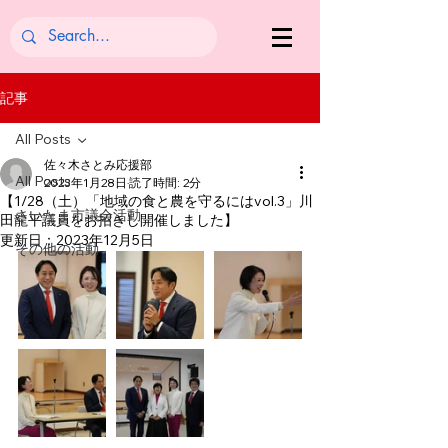
記事
All Posts
佐々木さとみ応援部
All Posts
2023年1月28日
読了時間: 2分
【1/28（土）「地域の食と農を守るにはvol.3」川
さいたま市議会活動
田龍平議員をお招きし開催しました】
更新日：
2023年12月5日
その他の活動