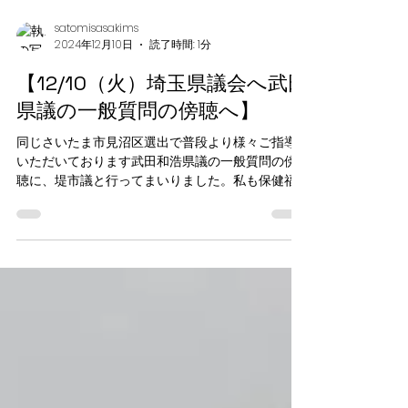
satomisasakims
2024年12月10日
読了時間: 1分
【12/10（火）埼玉県議会へ武田
県議の一般質問の傍聴へ】
同じさいたま市見沼区選出で普段より様々ご指導
いただいております武田和浩県議の一般質問の傍
聴に、堤市議と行ってまいりました。私も保健福
祉委員会で移動式薬局いわゆるモバイルファーマ
シーについてはとりあげたので、大変勉強になり
ましたし、県の回答は心強く感じました。他にも
市議会で取...