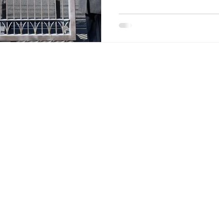
ました。 今回印象的だったの
OG）による“ぶっちゃけトーク
SA（Student Agenc
ルな体験談が語られました。
い！」と実行委員として奔
何度もプレゼンや交渉を重ね
あれ、そのプロセスが心に
た挑戦を見守り、支えてく
らしい。 地元の子ども食堂で
パン職人さんに学ぶパン教
がり循環の仕組みを提案し
に活動している姿を耳にし
び出して社会課題に取り組
れない Grit（やり抜く力）・