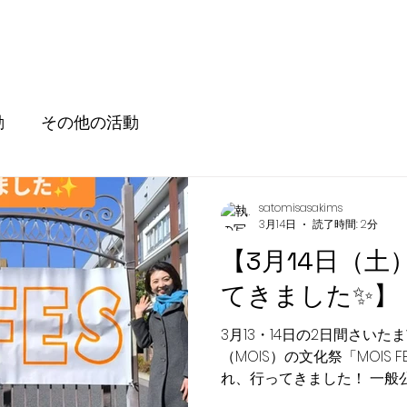
動
その他の活動
satomisasakims
3月14日
読了時間: 2分
【3月14日（
てきました✨️】
3月13・14日の2日間さい
（MOIS）の文化祭「MOIS
れ、行ってきました！ 一般
バスは親子連れでにぎやか